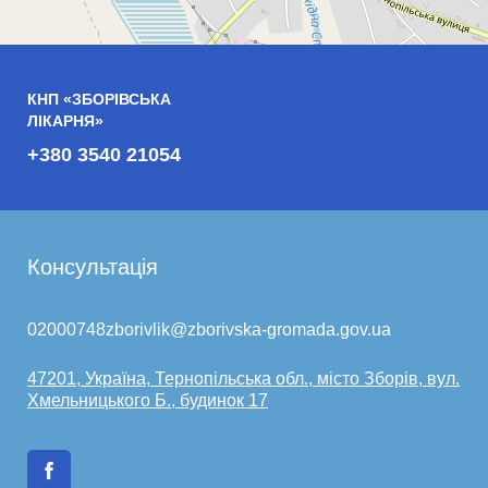
КНП «ЗБОРІВСЬКА
ЛІКАРНЯ»
+380 3540 21054
Консультація
02000748zborivlik@zborivska-gromada.gov.ua
47201, Україна, Тернопільська обл., місто Зборів, вул.
Хмельницького Б., будинок 17