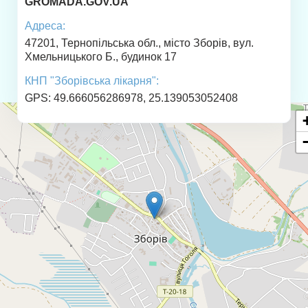
GROMADA.GOV.UA
Адреса:
47201, Тернопільська обл., місто Зборів, вул.
Хмельницького Б., будинок 17
КНП "Зборівська лікарня":
GPS: 49.666056286978, 25.139053052408