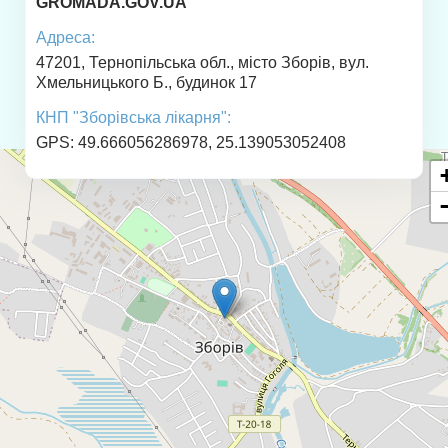
GROMADA.GOV.UA
Адреса:
47201, Тернопільська обл., місто Зборів, вул.
Хмельницького Б., будинок 17
КНП "Зборівська лікарня":
GPS: 49.666056286978, 25.139053052408