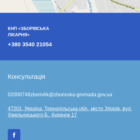
КНП «ЗБОРІВСЬКА
ЛІКАРНЯ»
+380 3540 21054
Консультація
02000748zborivlik@zborivska-gromada.gov.ua
47201, Україна, Тернопільська обл., місто Зборів, вул.
Хмельницького Б., будинок 17